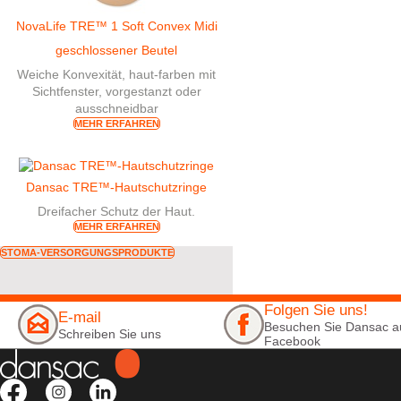
NovaLife TRE™ 1 Soft Convex Midi
geschlossener Beutel
Weiche Konvexität, haut-farben mit
Sichtfenster, vorgestanzt oder
ausschneidbar
MEHR ERFAHREN
Dansac TRE™-Hautschutzringe
Dreifacher Schutz der Haut.
MEHR ERFAHREN
STOMA-VERSORGUNGSPRODUKTE
Folgen Sie uns!
E-mail
Besuchen Sie Dansac a
Schreiben Sie uns
Facebook