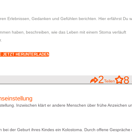
ren Erlebnissen, Gedanken und Gefühlen berichten. Hier erfährst Du wi
mmen haben, beschreiben, wie das Leben mit einem Stoma verläuft
r.
E JETZT HERUNTERLADEN
2
8
Teilen
G
seinstellung
ellung. Inzwischen klärt er andere Menschen über frühe Anzeichen u
onen bei der Geburt ihres Kindes ein Kolostoma. Durch offene Gespräche