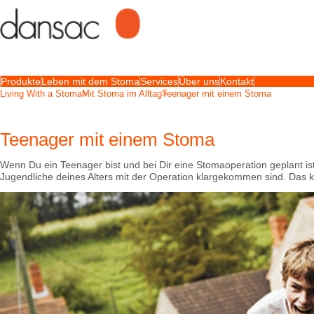
Produkte
Leben mit dem Stoma
Services
Über uns
Kontakt
Living With a Stoma
Mit Stoma im Alltag
Teenager mit einem Stoma
Teenager mit einem Stoma
Wenn Du ein Teenager bist und bei Dir eine Stomaoperation geplant ist 
Jugendliche deines Alters mit der Operation klargekommen sind. Das k