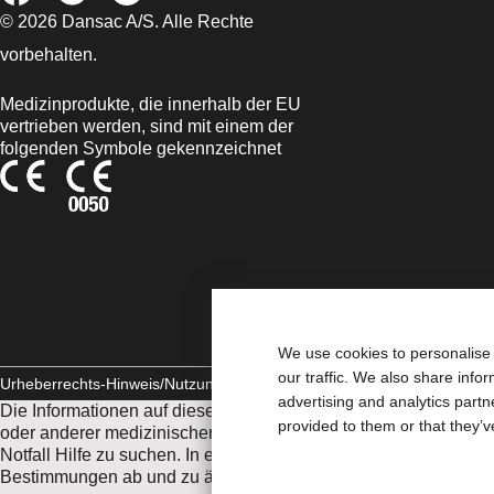
© 2026 Dansac A/S. Alle Rechte
vorbehalten.
Medizinprodukte, die innerhalb der EU
vertrieben werden, sind mit einem der
folgenden Symbole gekennzeichnet
We use cookies to personalise 
our traffic. We also share info
Urheberrechts-Hinweis/Nutzungsbedingungen
AGB
Impressum
Daten
advertising and analytics part
Die Informationen auf dieser Website sind nicht als medizinis
provided to them or that they’v
oder anderer medizinischer Fachkräfte nicht ersetzen. Diese W
Notfall Hilfe zu suchen. In einem medizinischen Notfall sollten
Bestimmungen ab und zu ändern, besuchen Sie bitte unsere Inter