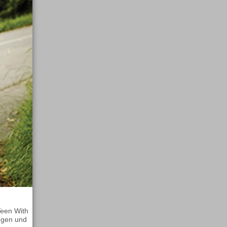
Teen With
ngen und