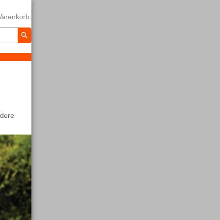
arenkorb
ndere