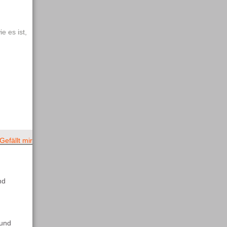
e es ist,
efällt mir
nd
 und