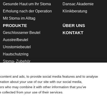
Gesunde Haut um Ihr Stoma
Dansac Akademie
Erholung nach der Operation
Klinikberatung
Mit Stoma im Alltag
PRODUKTE
ÜBER UNS
KONTAKT
Geschlossener Beutel
Ausstreifbeutel
Urostomiebeutel
Hautschutzring
Stoma- Zubehör
Gebrauchsanleitung
Sicherheitsdatenblätter
content and ads, to provide social media features and to analyse
rmation about your use of our site with our social media,
schutz-Bestimmungen
Umgang mit Cookies
ners who may combine it with other information that you’ve
che Beratung gedacht und sollen die Empfehlungen Ihres eigene
e collected from your use of their services.
ebsite sollte auch nicht dazu verwendet werden, in einem medi
 Sie sich sofort persönlich in ärztliche Behandlung begeben. Da 
netseite für die aktuellsten Informationen.