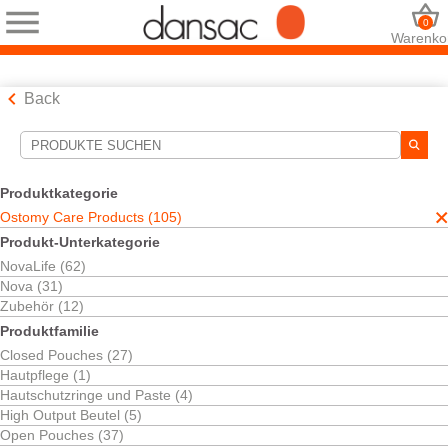
0
Warenko
Back
Suchwerkzeuge
Ihre Auswahl:
Produktkategorie
Ostomy Care Products
Ostomy Care Products (105)
Ihre Auswahl hat
105
Ergebnisse ergeben
Produkt-Unterkategorie
NovaLife (62)
Sortieren nach:
Nova (31)
Zubehör (12)
Produktfamilie
Closed Pouches (27)
Hautpflege (1)
Hautschutzringe und Paste (4)
High Output Beutel (5)
Open Pouches (37)