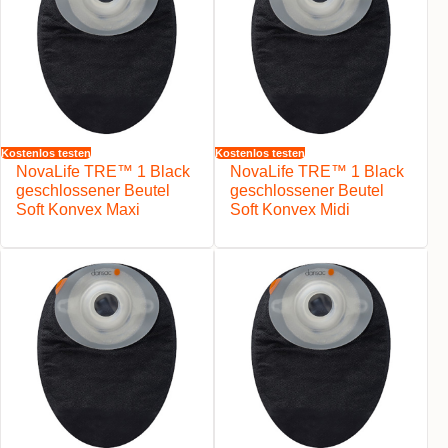
Kostenlos testen
Kostenlos testen
NovaLife TRE™ 1 Black
NovaLife TRE™ 1 Black
geschlossener Beutel
geschlossener Beutel
Soft Konvex Maxi
Soft Konvex Midi