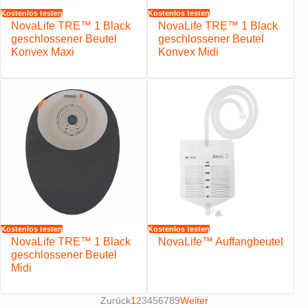
Kostenlos testen
Kostenlos testen
NovaLife TRE™ 1 Black
NovaLife TRE™ 1 Black
geschlossener Beutel
geschlossener Beutel
Konvex Maxi
Konvex Midi
Kostenlos testen
Kostenlos testen
NovaLife TRE™ 1 Black
NovaLife™ Auffangbeutel
geschlossener Beutel
Midi
Zurück
1
2
3
4
5
6
7
8
9
Weiter