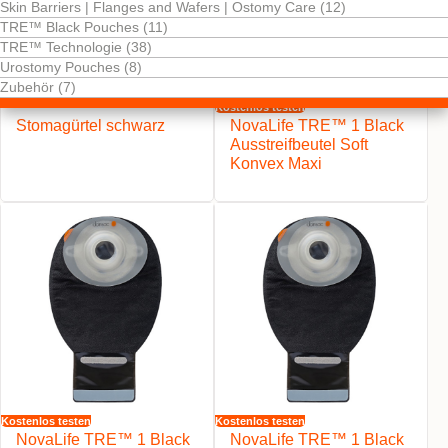
Skin Barriers | Flanges and Wafers | Ostomy Care (12)
TRE™ Black Pouches (11)
TRE™ Technologie (38)
Urostomy Pouches (8)
Zubehör (7)
Kostenlos testen
Stomagürtel schwarz
NovaLife TRE™ 1 Black
Ausstreifbeutel Soft
Konvex Maxi
Kostenlos testen
Kostenlos testen
NovaLife TRE™ 1 Black
NovaLife TRE™ 1 Black