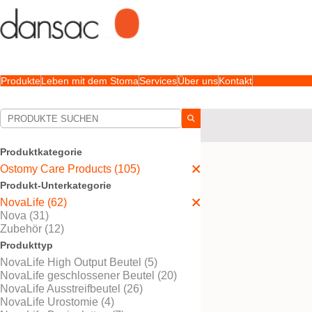
Produkte
Leben mit dem Stoma
Services
Über uns
Kontakt
Ihre Auswahl:
Ostomy Care Products
Produktkategorie
Ihre Auswahl hat
62
Erge
Ostomy Care Products (105)
Produkt-Unterkategorie
NovaLife (62)
Nova (31)
Zubehör (12)
Produkttyp
NovaLife High Output Beutel (5)
NovaLife geschlossener Beutel (20)
NovaLife Ausstreifbeutel (26)
NovaLife Urostomie (4)