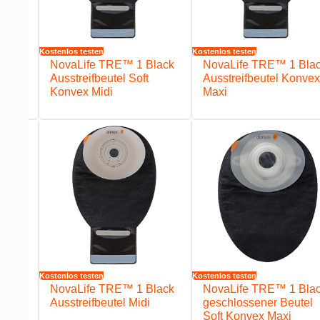
Kostenlos testen
Kostenlos testen
lack
NovaLife TRE™ 1 Black
NovaLife TRE™ 1 Bla
Ausstreifbeutel Soft
Ausstreifbeutel Konvex
Konvex Midi
Maxi
Kostenlos testen
Kostenlos testen
lack
NovaLife TRE™ 1 Black
NovaLife TRE™ 1 Bla
vex
Ausstreifbeutel Midi
geschlossener Beutel
Soft Konvex Maxi