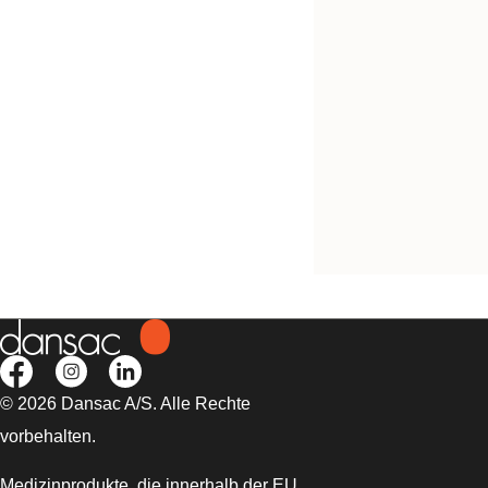
Kostenlos testen
NovaLife TRE™ 1 B
geschlossener Beut
Midi
© 2026 Dansac A/S. Alle Rechte
vorbehalten.
Medizinprodukte, die innerhalb der EU