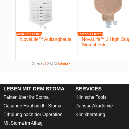
Kostenlos testen
Kostenlos testen
lack
NovaLife™ Auffangbeutel
NovaLife™ 2 High Out
el
Stomabeutel
Zurück
1
2
3
4
5
6
Weiter
LEBEN MIT DEM STOMA
SERVICES
Fakten über Ihr Stoma
Klinische Tools
Gesunde Haut um Ihr Stoma
Dansac Akademie
Erholung nach der Operation
Klinikberatung
Mit Stoma im Alltag