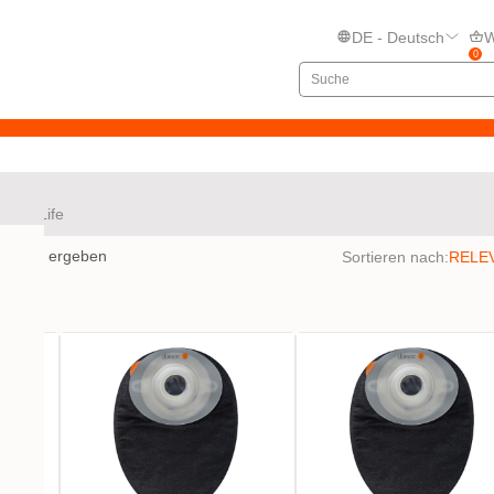
DE - Deutsch
W
0
NovaLife
bnisse ergeben
Sortieren nach: