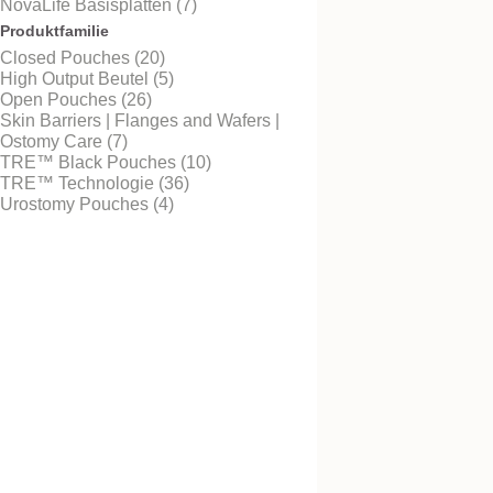
NovaLife Basisplatten (7)
Produktfamilie
Closed Pouches (20)
High Output Beutel (5)
Kostenlos testen
NovaLife TRE™ 1 B
Open Pouches (26)
Ausstreifbeutel Soft
Skin Barriers | Flanges and Wafers |
Konvex Maxi
Ostomy Care (7)
TRE™ Black Pouches (10)
TRE™ Technologie (36)
Urostomy Pouches (4)
Kostenlos testen
NovaLife TRE™ 1 B
Ausstreifbeutel Kon
Midi