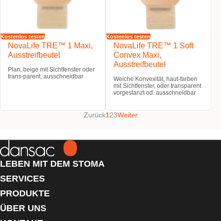
Kostenlos testen
Kostenlos testen
NovaLife TRE™ 1 Maxi,
NovaLife TRE™ 1 Soft
Ausstreifbeutel
Convex Maxi,
Ausstreifbeutel
Plan, beige mit Sichtfenster oder
trans-parent, ausschneidbar
Weiche Konvexität, haut-farben
mit Sichtfenster, oder transparent
vorgestanzt od. ausschneidbar
Zurück
1
2
3
Weiter
LEBEN MIT DEM STOMA
SERVICES
PRODUKTE
ÜBER UNS