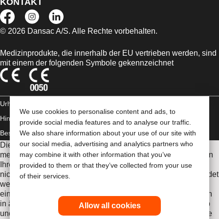
KONTAKT
© 2026 Dansac A/S. Alle Rechte vorbehalten.
Medizinprodukte, die innerhalb der EU vertrieben werden, sind
mit einem der folgenden Symbole gekennzeichnet
Urheberrechts-
We use cookies to personalise content and ads, to
Hinweis/Nutzungsbedingungen
AGB
Impressum
Datenschutz-
provide social media features and to analyse our traffic.
Bestimmungen
We also share information about your use of our site with
Umgang mit Cookies
our social media, advertising and analytics partners who
Die Informationen auf dieser Website sind nicht als
medizinische Beratung gedacht und sollen die Empfehlungen
may combine it with other information that you’ve
Ihres eigenen Arztes oder anderer medizinischer Fachkräfte
provided to them or that they’ve collected from your use
nicht ersetzen. Diese Website sollte auch nicht dazu verwendet
of their services.
werden, in einem medizinischen Notfall Hilfe zu suchen. In
einem medizinischen Notfall sollten Sie sich sofort persönlich
in ärztliche Behandlung begeben. Da sich Bestimmungen ab
Allow all cookies
und zu ändern, besuchen Sie bitte unsere Internetseite für die