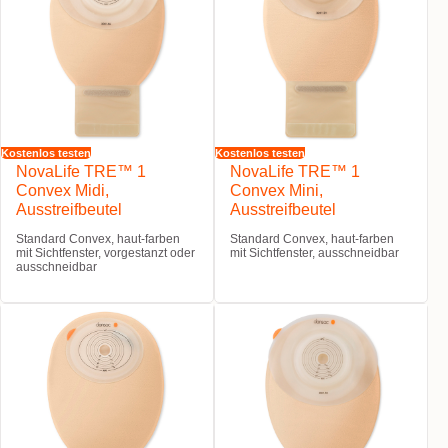
Kostenlos testen
Kostenlos testen
NovaLife TRE™ 1
NovaLife TRE™ 1
Convex Midi,
Convex Mini,
Ausstreifbeutel
Ausstreifbeutel
Standard Convex, haut-farben
Standard Convex, haut-farben
mit Sichtfenster, vorgestanzt oder
mit Sichtfenster, ausschneidbar
ausschneidbar