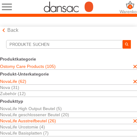
0
Warenko
Back
Suchwerkzeuge
Ihre Auswahl:
Produktkategorie
Ostomy Care Products
Ostomy Care Products (105)
NovaLife
Produkt-Unterkategorie
NovaLife Ausstreifbeutel
NovaLife (62)
Open Pouches
Nova (31)
Ihre Auswahl hat
26
Ergebnisse ergeben
Zubehör (12)
Sortieren nach:
Produkttyp
NovaLife High Output Beutel (5)
NovaLife geschlossener Beutel (20)
NovaLife Ausstreifbeutel (26)
NovaLife Urostomie (4)
NovaLife Basisplatten (7)