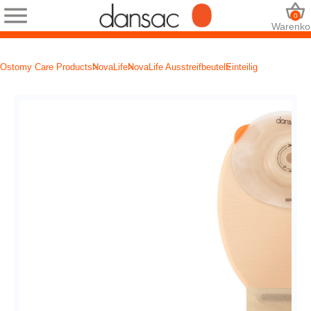
0
Warenko
Ostomy Care Products
NovaLife
NovaLife Ausstreifbeutel
Einteilig