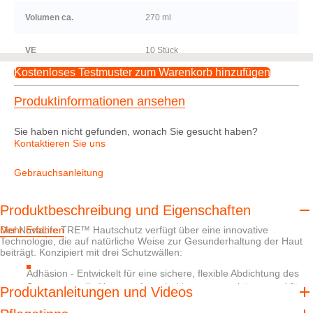
Volumen ca.
270 ml
VE
10 Stück
Kostenloses Testmuster zum Warenkorb hinzufügen
Produktinformationen ansehen
Sie haben nicht gefunden, wonach Sie gesucht haben?
Kontaktieren Sie uns
Gebrauchsanleitung
Produktbeschreibung und Eigenschaften
Der NovaLife TRE™ Hautschutz verfügt über eine innovative
Mehr Erfahren
Technologie, die auf natürliche Weise zur Gesunderhaltung der Haut
beiträgt. Konzipiert mit drei Schutzwällen:
Adhäsion - Entwickelt für eine sichere, flexible Abdichtung des
Stomas, um die Haut vor Ausscheidungen zu schützen und für
Produktanleitungen und Videos
eine einfache Entfernung nach der Anwendung.