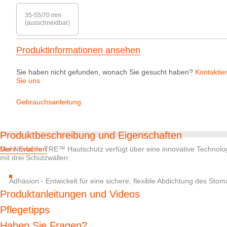
35-55/70 mm
(ausschneidbar)
Produktinformationen ansehen
Sie haben nicht gefunden, wonach Sie gesucht haben?
Kontaktie
Sie uns
Gebrauchsanleitung
Produktbeschreibung und Eigenschaften
Der NovaLife TRE™ Hautschutz verfügt über eine innovative Technologi
Mehr Erfahren
mit drei Schutzwällen:
Adhäsion - Entwickelt für eine sichere, flexible Abdichtung des St
Entfernung nach der Anwendung.
Produktanleitungen und Videos
Absorption - Hilft überschüssige Feuchtigkeit aufzunehmen, um das 
Pflegetipps
pH-Balance - Entwickelt, um die hautschädigenden Auswirkungen 
Haben Sie Fragen?