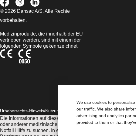
© 2026 Dansac A/S. Alle Rechte
vorbehalten.
Medizinprodukte, die innerhalb der EU
vertrieben werden, sind mit einem der
folgenden Symbole gekennzeichnet
We use cookies to personalise 
our traffic. We also share info
Urheberrechts-Hinweis/Nutzungsbedingungen
AGB
Impressum
Daten
advertising and analytics part
Die Informationen auf dieser Website sind nicht als medizinis
provided to them or that they’v
oder anderer medizinischer Fachkräfte nicht ersetzen. Diese W
Notfall Hilfe zu suchen. In einem medizinischen Notfall sollten