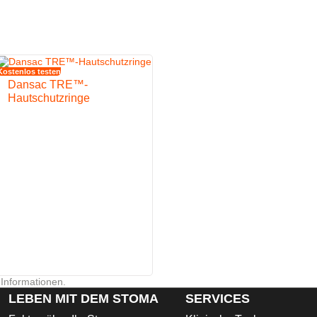
Kostenlos testen
g des Stomas
Dansac TRE™-
u minimieren
Hautschutzringe
einigung ausgelegt
 Informationen.
LEBEN MIT DEM STOMA
SERVICES