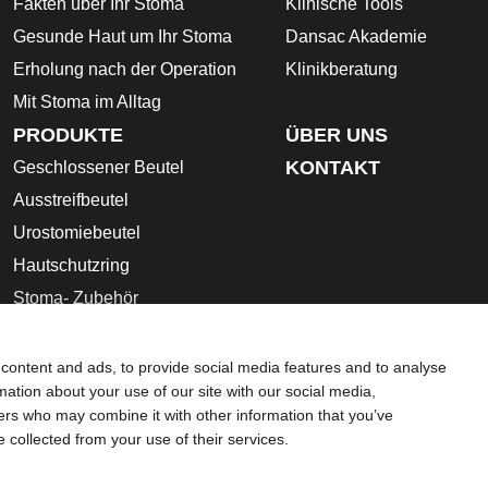
Fakten über Ihr Stoma
Klinische Tools
Gesunde Haut um Ihr Stoma
Dansac Akademie
Erholung nach der Operation
Klinikberatung
Mit Stoma im Alltag
PRODUKTE
ÜBER UNS
KONTAKT
Geschlossener Beutel
Ausstreifbeutel
Urostomiebeutel
Hautschutzring
Stoma- Zubehör
Gebrauchsanleitung
Sicherheitsdatenblätter
content and ads, to provide social media features and to analyse
rmation about your use of our site with our social media,
schutz-Bestimmungen
Umgang mit Cookies
ners who may combine it with other information that you’ve
che Beratung gedacht und sollen die Empfehlungen Ihres eigene
e collected from your use of their services.
ebsite sollte auch nicht dazu verwendet werden, in einem medi
 Sie sich sofort persönlich in ärztliche Behandlung begeben. Da 