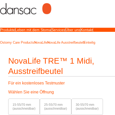
Produkte
Leben mit dem Stoma
Services
Über uns
Kontakt
Ostomy Care Products
NovaLife
NovaLife Ausstreifbeutel
Einteilig
NovaLife TRE™ 1 Midi,
Ausstreifbeutel
Für ein kostenloses Testmuster
Wählen Sie eine Öffnung
15-55/70 mm
25-55/70 mm
30-55/70 mm
(ausschneidbar)
(ausschneidbar)
(ausschneidbar)