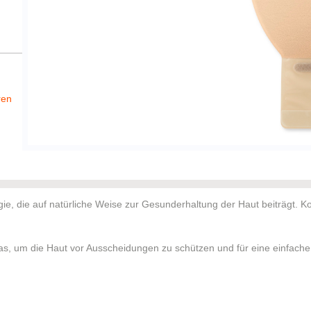
ren
e, die auf natürliche Weise zur Gesunderhaltung der Haut beiträgt. Ko
omas, um die Haut vor Ausscheidungen zu schützen und für eine einfache
natürliche Gleichgewicht der Haut zu erhalten.
von Verdauungsenzymen auszugleichen.