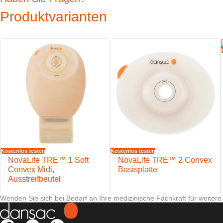
Produktvarianten
Zu viel Schutz gibt es nicht, wenn es um peristomale Haut geht.
Eigenschaften
Das EasiView™ Sichtfenster unterstützt eine einfache Beobachtun
Der NovaLife™-Filter hilft, das Risiko des Aufblähens des Beutels z
Weicher, wasserabweisender Vliesstoffüberzug
Auslass ist diskret an die Beutelform angepasst
Der Verschluss ist für eine einfache Handhabung, Entleerung und R
Kostenlos testen
Kostenlos testen
NovaLife TRE™ 1 Soft
NovaLife TRE™ 2 Convex
Convex Midi,
Basisplatte
Ausstreifbeutel
Wenden Sie sich bei Bedarf an Ihre medizinische Fachkraft für weitere