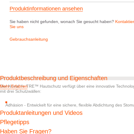
Produktinformationen ansehen
Sie haben nicht gefunden, wonach Sie gesucht haben?
Kontaktie
Sie uns
Gebrauchsanleitung
Produktbeschreibung und Eigenschaften
Der NovaLife TRE™ Hautschutz verfügt über eine innovative Technologi
Mehr Erfahren
mit drei Schutzwällen:
Adhäsion - Entwickelt für eine sichere, flexible Abdichtung des St
Entfernung nach der Anwendung.
Produktanleitungen und Videos
Absorption - Hilft überschüssige Feuchtigkeit aufzunehmen, um das 
Pflegetipps
pH-Balance - Entwickelt, um die hautschädigenden Auswirkungen 
Haben Sie Fragen?