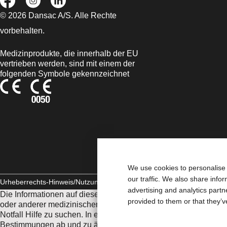
© 2026 Dansac A/S. Alle Rechte
vorbehalten.
Medizinprodukte, die innerhalb der EU
vertrieben werden, sind mit einem der
folgenden Symbole gekennzeichnet
We use cookies to personalise 
our traffic. We also share info
Urheberrechts-Hinweis/Nutzungsbedingungen
AGB
Impressum
Daten
advertising and analytics part
Die Informationen auf dieser Website sind nicht als medizinis
provided to them or that they’v
oder anderer medizinischer Fachkräfte nicht ersetzen. Diese W
Notfall Hilfe zu suchen. In einem medizinischen Notfall sollten
Bestimmungen ab und zu ändern, besuchen Sie bitte unsere Inter