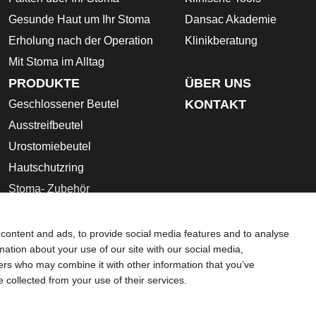
Gesunde Haut um Ihr Stoma
Dansac Akademie
Erholung nach der Operation
Klinikberatung
Mit Stoma im Alltag
PRODUKTE
ÜBER UNS
KONTAKT
Geschlossener Beutel
Ausstreifbeutel
Urostomiebeutel
Hautschutzring
Stoma- Zubehör
Gebrauchsanleitung
Sicherheitsdatenblätter
content and ads, to provide social media features and to analyse
rmation about your use of our site with our social media,
schutz-Bestimmungen
Umgang mit Cookies
ners who may combine it with other information that you’ve
che Beratung gedacht und sollen die Empfehlungen Ihres eigene
e collected from your use of their services.
ebsite sollte auch nicht dazu verwendet werden, in einem medi
 Sie sich sofort persönlich in ärztliche Behandlung begeben. Da 
netseite für die aktuellsten Informationen.