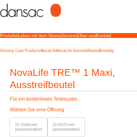
Produkte
Leben mit dem Stoma
Services
Über uns
Kontakt
Ostomy Care Products
NovaLife
NovaLife Ausstreifbeutel
Einteilig
NovaLife TRE™ 1 Maxi,
Ausstreifbeutel
Für ein kostenloses Testmuster
Wählen Sie eine Öffnung
15-70/90 mm
15-55/70 mm
(ausschneidbar)
(ausschneidbar)