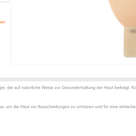
ren
e, die auf natürliche Weise zur Gesunderhaltung der Haut beiträgt. Ko
omas, um die Haut vor Ausscheidungen zu schützen und für eine einfache
natürliche Gleichgewicht der Haut zu erhalten.
von Verdauungsenzymen auszugleichen.