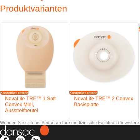
Produktvarianten
Zu viel Schutz gibt es nicht, wenn es um peristomale Haut geht.
Eigenschaften
Das EasiView™ Sichtfenster unterstützt eine einfache Beobachtun
Der NovaLife™-Filter hilft, das Risiko des Aufblähens des Beutels z
Weicher, wasserabweisender Vliesstoffüberzug
Auslass ist diskret an die Beutelform angepasst
Der Verschluss ist für eine einfache Handhabung, Entleerung und R
Kostenlos testen
Kostenlos testen
NovaLife TRE™ 1 Soft
NovaLife TRE™ 2 Convex
Convex Midi,
Basisplatte
Ausstreifbeutel
Wenden Sie sich bei Bedarf an Ihre medizinische Fachkraft für weitere