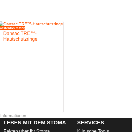
Kostenlos testen
g des Stomas
Dansac TRE™-
u minimieren
Hautschutzringe
einigung ausgelegt
 Informationen.
LEBEN MIT DEM STOMA
SERVICES
Fakten über Ihr Stoma
Klinische Tools