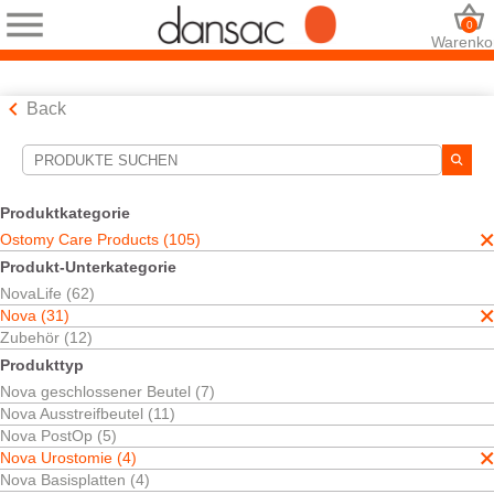
0
Warenko
Back
Suchwerkzeuge
Ihre Auswahl:
Produktkategorie
Ostomy Care Products
Ostomy Care Products (105)
Nova
Produkt-Unterkategorie
Nova Urostomie
NovaLife (62)
Einteilig
Nova (31)
Ihre Auswahl hat
2
Ergebnisse ergeben
Zubehör (12)
Sortieren nach:
Produkttyp
Nova geschlossener Beutel (7)
Nova Ausstreifbeutel (11)
Nova PostOp (5)
Nova Urostomie (4)
Nova Basisplatten (4)