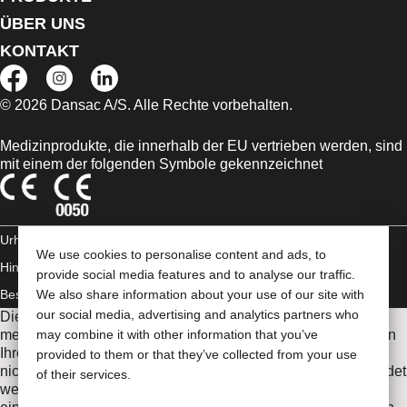
ÜBER UNS
KONTAKT
© 2026 Dansac A/S. Alle Rechte vorbehalten.
Medizinprodukte, die innerhalb der EU vertrieben werden, sind
mit einem der folgenden Symbole gekennzeichnet
Urheberrechts-
We use cookies to personalise content and ads, to
Hinweis/Nutzungsbedingungen
AGB
Impressum
Datenschutz-
provide social media features and to analyse our traffic.
Bestimmungen
We also share information about your use of our site with
Umgang mit Cookies
our social media, advertising and analytics partners who
Die Informationen auf dieser Website sind nicht als
medizinische Beratung gedacht und sollen die Empfehlungen
may combine it with other information that you’ve
Ihres eigenen Arztes oder anderer medizinischer Fachkräfte
provided to them or that they’ve collected from your use
nicht ersetzen. Diese Website sollte auch nicht dazu verwendet
of their services.
werden, in einem medizinischen Notfall Hilfe zu suchen. In