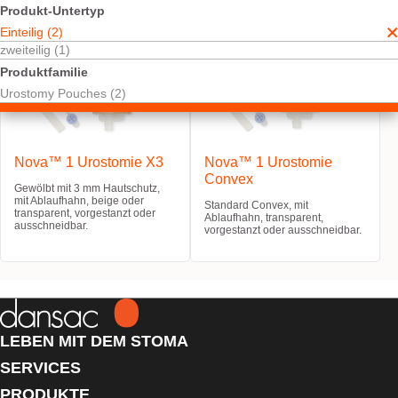
Produkt-Untertyp
Einteilig (2)
zweiteilig (1)
Produktfamilie
Urostomy Pouches (2)
Nova™ 1 Urostomie X3
Nova™ 1 Urostomie
Convex
Gewölbt mit 3 mm Hautschutz,
mit Ablaufhahn, beige oder
Standard Convex, mit
transparent, vorgestanzt oder
Ablaufhahn, transparent,
ausschneidbar.
vorgestanzt oder ausschneidbar.
LEBEN MIT DEM STOMA
SERVICES
PRODUKTE