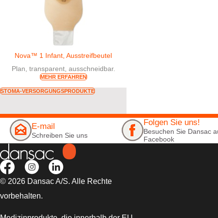
Nova™ 1 Infant, Ausstreifbeutel
Plan, transparent, ausschneidbar.
MEHR ERFAHREN
STOMA-VERSORGUNGSPRODUKTE
Folgen Sie uns!
E-mail
Besuchen Sie Dansac a
Schreiben Sie uns
Facebook
© 2026 Dansac A/S. Alle Rechte
vorbehalten.
Medizinprodukte, die innerhalb der EU