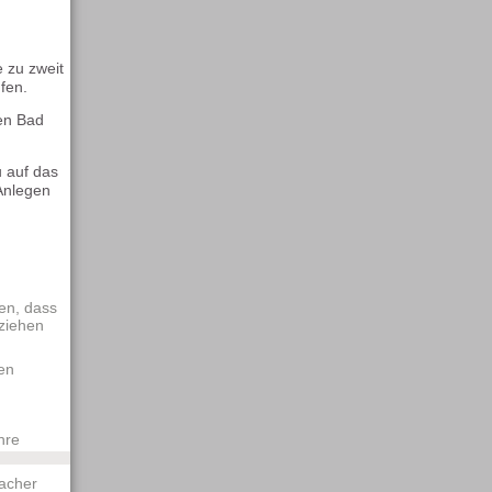
e zu zweit
fen.
den Bad
u auf das
Anlegen
en, dass
bziehen
en
hre
facher