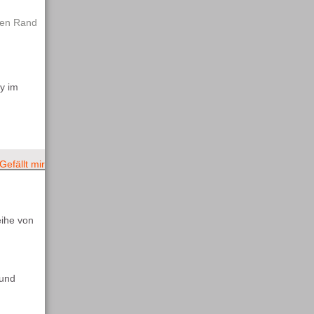
 den Rand
y im
efällt mir
eihe von
 und