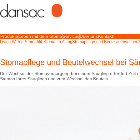
Produkte
Leben mit dem Stoma
Services
Über uns
Kontakt
Living With a Stoma
Mit Stoma im Alltag
Stomapflege und Beutelwechsel bei 
Stomapflege und Beutelwechsel bei Sä
Der Wechsel der Stomaversorgung bei einem Säugling erfordert Zeit un
Stomas Ihres Säuglings und zum Wechsel des Beutels.