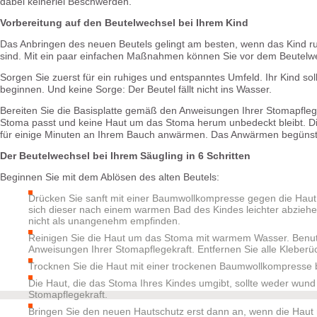
dabei keinerlei Beschwerden.
Vorbereitung auf den Beutelwechsel bei Ihrem Kind
Das Anbringen des neuen Beutels gelingt am besten, wenn das Kind ruhi
sind. Mit ein paar einfachen Maßnahmen können Sie vor dem Beutelwech
Sorgen Sie zuerst für ein ruhiges und entspanntes Umfeld. Ihr Kind so
beginnen. Und keine Sorge: Der Beutel fällt nicht ins Wasser.
Bereiten Sie die Basisplatte gemäß den Anweisungen Ihrer Stomapflege
Stoma passt und keine Haut um das Stoma herum unbedeckt bleibt. Di
für einige Minuten an Ihrem Bauch anwärmen. Das Anwärmen begünstigt
Der Beutelwechsel bei Ihrem Säugling in 6 Schritten
Beginnen Sie mit dem Ablösen des alten Beutels:
Drücken Sie sanft mit einer Baumwollkompresse gegen die Haut
sich dieser nach einem warmen Bad des Kindes leichter abziehen
nicht als unangenehm empfinden.
Reinigen Sie die Haut um das Stoma mit warmem Wasser. Benu
Anweisungen Ihrer Stomapflegekraft. Entfernen Sie alle Kleber
Trocknen Sie die Haut mit einer trockenen Baumwollkompresse 
Die Haut, die das Stoma Ihres Kindes umgibt, sollte weder wund
Stomapflegekraft.
Bringen Sie den neuen Hautschutz erst dann an, wenn die Haut ru