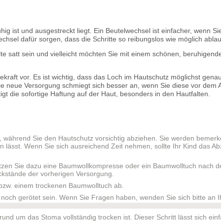
g ist und ausgestreckt liegt. Ein Beutelwechsel ist einfacher, wenn Si
sel dafür sorgen, dass die Schritte so reibungslos wie möglich ablau
llte satt sein und vielleicht möchten Sie mit einem schönen, beruhigen
kraft vor. Es ist wichtig, dass das Loch im Hautschutz möglichst gena
e neue Versorgung schmiegt sich besser an, wenn Sie diese vor dem 
 die sofortige Haftung auf der Haut, besonders in den Hautfalten.
, während Sie den Hautschutz vorsichtig abziehen. Sie werden bemerk
 lässt. Wenn Sie sich ausreichend Zeit nehmen, sollte Ihr Kind das A
tzen Sie dazu eine Baumwollkompresse oder ein Baumwolltuch nach d
ückstände der vorherigen Versorgung.
bzw. einem trockenen Baumwolltuch ab.
 noch gerötet sein. Wenn Sie Fragen haben, wenden Sie sich bitte an I
nd um das Stoma vollständig trocken ist. Dieser Schritt lässt sich ein