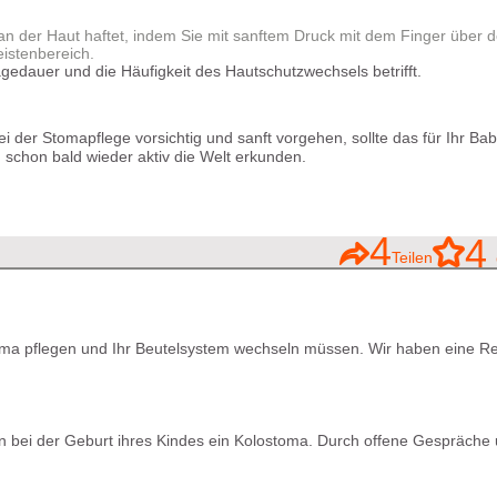
t an der Haut haftet, indem Sie mit sanftem Druck mit dem Finger über
eistenbereich.
agedauer und die Häufigkeit des Hautschutzwechsels betrifft.
er Stomapflege vorsichtig und sanft vorgehen, sollte das für Ihr Bab
d schon bald wieder aktiv die Welt erkunden.
4
4
Teilen
G
Stoma pflegen und Ihr Beutelsystem wechseln müssen. Wir haben eine R
onen bei der Geburt ihres Kindes ein Kolostoma. Durch offene Gespräche