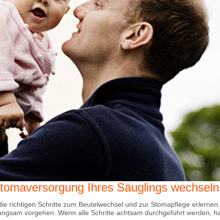
 Stomaversorgung Ihres Säuglings wechseln
die richtigen Schritte zum Beutelwechsel und zur Stomapflege erlernen.
langsam vorgehen. Wenn alle Schritte achtsam durchgeführt werden, ha