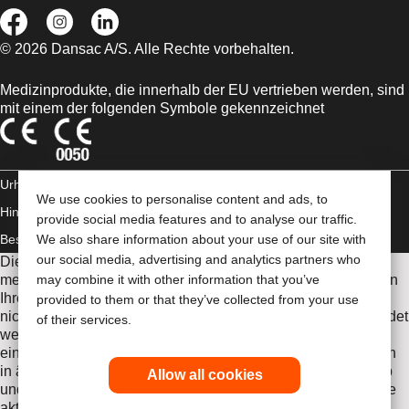
© 2026 Dansac A/S. Alle Rechte vorbehalten.
Medizinprodukte, die innerhalb der EU vertrieben werden, sind
mit einem der folgenden Symbole gekennzeichnet
Urheberrechts-
We use cookies to personalise content and ads, to
Hinweis/Nutzungsbedingungen
AGB
Impressum
Datenschutz-
provide social media features and to analyse our traffic.
Bestimmungen
We also share information about your use of our site with
Umgang mit Cookies
our social media, advertising and analytics partners who
Die Informationen auf dieser Website sind nicht als
medizinische Beratung gedacht und sollen die Empfehlungen
may combine it with other information that you’ve
Ihres eigenen Arztes oder anderer medizinischer Fachkräfte
provided to them or that they’ve collected from your use
nicht ersetzen. Diese Website sollte auch nicht dazu verwendet
of their services.
werden, in einem medizinischen Notfall Hilfe zu suchen. In
einem medizinischen Notfall sollten Sie sich sofort persönlich
in ärztliche Behandlung begeben. Da sich Bestimmungen ab
Allow all cookies
und zu ändern, besuchen Sie bitte unsere Internetseite für die
aktuellsten Informationen.