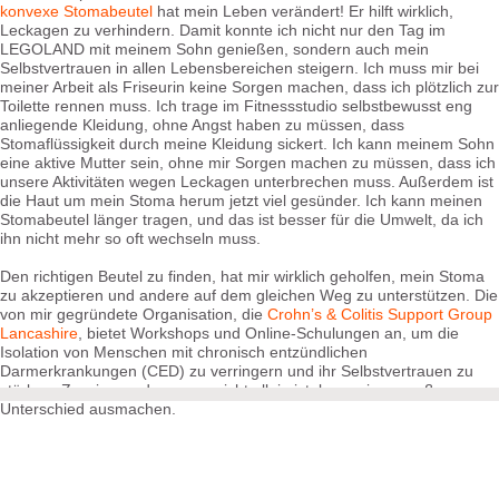
konvexe Stomabeutel
hat mein Leben verändert! Er hilft wirklich,
Leckagen zu verhindern. Damit konnte ich nicht nur den Tag im
LEGOLAND mit meinem Sohn genießen, sondern auch mein
Selbstvertrauen in allen Lebensbereichen steigern. Ich muss mir bei
meiner Arbeit als Friseurin keine Sorgen machen, dass ich plötzlich zur
Toilette rennen muss. Ich trage im Fitnessstudio selbstbewusst eng
anliegende Kleidung, ohne Angst haben zu müssen, dass
Stomaflüssigkeit durch meine Kleidung sickert. Ich kann meinem Sohn
eine aktive Mutter sein, ohne mir Sorgen machen zu müssen, dass ich
unsere Aktivitäten wegen Leckagen unterbrechen muss. Außerdem ist
die Haut um mein Stoma herum jetzt viel gesünder. Ich kann meinen
Stomabeutel länger tragen, und das ist besser für die Umwelt, da ich
ihn nicht mehr so oft wechseln muss.
Den richtigen Beutel zu finden, hat mir wirklich geholfen, mein Stoma
zu akzeptieren und andere auf dem gleichen Weg zu unterstützen. Die
von mir gegründete Organisation, die
Crohn’s & Colitis Support Group
Lancashire
, bietet Workshops und Online-Schulungen an, um die
Isolation von Menschen mit chronisch entzündlichen
Darmerkrankungen (CED) zu verringern und ihr Selbstvertrauen zu
stärken. Zu wissen, dass man nicht allein ist, kann einen großen
Unterschied ausmachen.