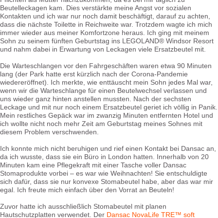
Beutelleckagen kam. Dies verstärkte meine Angst vor sozialen
Kontakten und ich war nur noch damit beschäftigt, darauf zu achten,
dass die nächste Toilette in Reichweite war. Trotzdem wagte ich mich
immer wieder aus meiner Komfortzone heraus. Ich ging mit meinem
Sohn zu seinem fünften Geburtstag ins LEGOLAND® Windsor Resort
und nahm dabei in Erwartung von Leckagen viele Ersatzbeutel mit.
Die Warteschlangen vor den Fahrgeschäften waren etwa 90 Minuten
lang (der Park hatte erst kürzlich nach der Corona-Pandemie
wiedereröffnet). Ich merkte, wie enttäuscht mein Sohn jedes Mal war,
wenn wir die Warteschlange für einen Beutelwechsel verlassen und
uns wieder ganz hinten anstellen mussten. Nach der sechsten
Leckage und mit nur noch einem Ersatzbeutel geriet ich völlig in Panik.
Mein restliches Gepäck war im zwanzig Minuten entfernten Hotel und
ich wollte nicht noch mehr Zeit am Geburtstag meines Sohnes mit
diesem Problem verschwenden.
Ich konnte mich nicht beruhigen und rief einen Kontakt bei Dansac an,
da ich wusste, dass sie ein Büro in London hatten. Innerhalb von 20
Minuten kam eine Pflegekraft mit einer Tasche voller Dansac
Stomaprodukte vorbei – es war wie Weihnachten! Sie entschuldigte
sich dafür, dass sie nur konvexe Stomabeutel habe, aber das war mir
egal. Ich freute mich einfach über den Vorrat an Beuteln!
Zuvor hatte ich ausschließlich Stomabeutel mit planen
Hautschutzplatten verwendet. Der
Dansac NovaLife TRE™ soft