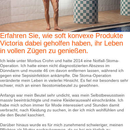
Erfahren Sie, wie soft konvexe Produkte
Victoria dabei geholfen haben, ihr Leben
in vollen Zügen zu genießen.
Ich leide unter Morbus Crohn und hatte 2014 eine Notfall-Stoma-
Operation. Ich hatte einen nicht diagnostizierten Abszess im
Dünndarm und musste 46 cm davon entfernen lassen, während ich
gegen eine Sepsisinfektion ankämpfte. Die Stoma-Operation
veränderte mein Leben in vielerlei Hinsicht. Es fiel mir besonders sehr
schwer, mich an einen Ileostomiebeutel zu gewöhnen.
Anfangs war mein Beutel sehr undicht, was mein Selbstbewusstsein
massiv beeinträchtigte und meine Kleiderauswahl einschränkte. Ich
habe mich schon immer für Mode interessiert und Stunden damit
verbracht, nach Kleidung zu suchen, in der ich mich wohlfühlen und
die den Beutel kaschiert.
Darüber hinaus wurde es für mich zunehmend schwieriger, meinen
Pflichten als Mutter nachzukommen, da es bei mir täglich zu