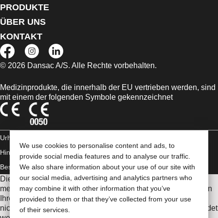
PRODUKTE
ÜBER UNS
KONTAKT
© 2026 Dansac A/S. Alle Rechte vorbehalten.
Medizinprodukte, die innerhalb der EU vertrieben werden, sind
mit einem der folgenden Symbole gekennzeichnet
Urheberrechts-
We use cookies to personalise content and ads, to
Hinweis/Nutzungsbedingungen
AGB
Impressum
Datenschutz-
provide social media features and to analyse our traffic.
Bestimmungen
We also share information about your use of our site with
Umgang mit Cookies
our social media, advertising and analytics partners who
Die Informationen auf dieser Website sind nicht als
medizinische Beratung gedacht und sollen die Empfehlungen
may combine it with other information that you’ve
Ihres eigenen Arztes oder anderer medizinischer Fachkräfte
provided to them or that they’ve collected from your use
nicht ersetzen. Diese Website sollte auch nicht dazu verwendet
of their services.
werden, in einem medizinischen Notfall Hilfe zu suchen. In