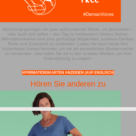
Manchmal genügen ein paar aufmunternde Worte, um jemandem –
oder auch sich selbst – den Tag zu verbessern! Unsere Stoma-
Affirmationskarten sind eine großartige Möglichkeit, positives Denken,
Ruhe und Zuversicht zu verbreiten. Laden Sie noch heute Ihre
kostenlosen Karten herunter, um sie als persönlichen Muntermacher
zu verwenden, oder teilen Sie sie in den sozialen Medien, um Ihre
Unterstützung zu zeigen!
AFFIRMATIONSKARTEN ANZEIGEN (AUF ENGLISCH)
Hören Sie anderen zu