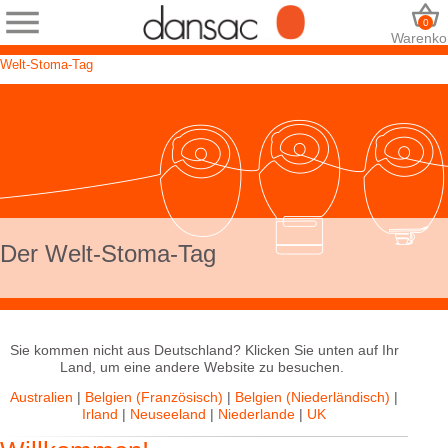
0
Warenko
Welt-Stoma-Tag
Der Welt-Stoma-Tag
Sie kommen nicht aus Deutschland? Klicken Sie unten auf Ihr
Land, um eine andere Website zu besuchen.
Australien
|
Belgien (Französisch)
|
Belgien (Niederländisch)
|
Irland
|
Neuseeland
|
Niederlande
|
UK