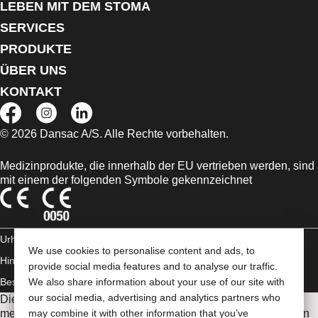
LEBEN MIT DEM STOMA
SERVICES
PRODUKTE
ÜBER UNS
KONTAKT
© 2026 Dansac A/S. Alle Rechte vorbehalten.
Medizinprodukte, die innerhalb der EU vertrieben werden, sind
mit einem der folgenden Symbole gekennzeichnet
Urheberrechts-
We use cookies to personalise content and ads, to
Hinweis/Nutzungsbedingungen
AGB
Impressum
Datenschutz-
provide social media features and to analyse our traffic.
We also share information about your use of our site with
Bestimmungen
Umgang mit Cookies
our social media, advertising and analytics partners who
Die Informationen auf dieser Website sind nicht als
may combine it with other information that you’ve
medizinische Beratung gedacht und sollen die Empfehlungen