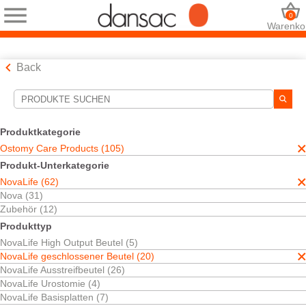
0
Warenko
Back
Suchwerkzeuge
Ihre Auswahl:
Produktkategorie
Ostomy Care Products
Ostomy Care Products (105)
NovaLife
Produkt-Unterkategorie
NovaLife geschlossener Beutel
NovaLife (62)
Einteilig
TRE™ Technologie
Nova (31)
Zubehör (12)
Ihre Auswahl hat
12
Ergebnisse ergeben
Produkttyp
Sortieren nach:
NovaLife High Output Beutel (5)
NovaLife geschlossener Beutel (20)
NovaLife Ausstreifbeutel (26)
NovaLife Urostomie (4)
NovaLife Basisplatten (7)