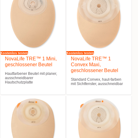
Kostenlos testen
Kostenlos testen
NovaLife TRE™ 1 Mini,
NovaLife TRE™ 1
geschlossener Beutel
Convex Maxi,
geschlossener Beutel
Hautfarbener Beutel mit planer,
ausschneidbarer
Standard Convex, haut-farben
Hautschutzplatte
mit Sichtfenster, ausschneidbar