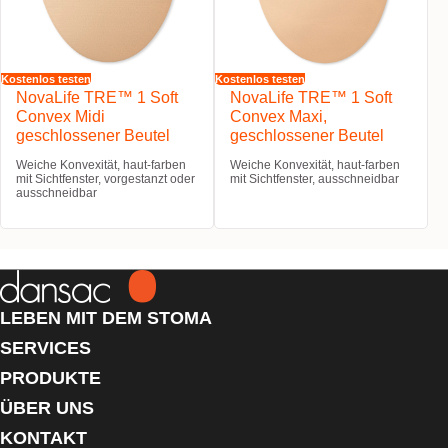
Kostenlos testen
Kostenlos testen
NovaLife TRE™ 1 Soft
NovaLife TRE™ 1 Soft
Convex Midi
Convex Maxi,
geschlossener Beutel
geschlossener Beutel
Weiche Konvexität, haut-farben
Weiche Konvexität, haut-farben
mit Sichtfenster, vorgestanzt oder
mit Sichtfenster, ausschneidbar
ausschneidbar
LEBEN MIT DEM STOMA
SERVICES
PRODUKTE
ÜBER UNS
KONTAKT