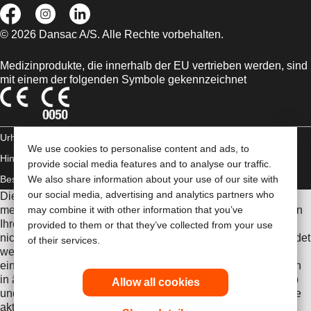
© 2026 Dansac A/S. Alle Rechte vorbehalten.
Medizinprodukte, die innerhalb der EU vertrieben werden, sind
mit einem der folgenden Symbole gekennzeichnet
Urheberrechts-
We use cookies to personalise content and ads, to
Hinweis/Nutzungsbedingungen
AGB
Impressum
Datenschutz-
provide social media features and to analyse our traffic.
Bestimmungen
We also share information about your use of our site with
Umgang mit Cookies
our social media, advertising and analytics partners who
Die Informationen auf dieser Website sind nicht als
medizinische Beratung gedacht und sollen die Empfehlungen
may combine it with other information that you’ve
Ihres eigenen Arztes oder anderer medizinischer Fachkräfte
provided to them or that they’ve collected from your use
nicht ersetzen. Diese Website sollte auch nicht dazu verwendet
of their services.
werden, in einem medizinischen Notfall Hilfe zu suchen. In
einem medizinischen Notfall sollten Sie sich sofort persönlich
in ärztliche Behandlung begeben. Da sich Bestimmungen ab
Allow all cookies
und zu ändern, besuchen Sie bitte unsere Internetseite für die
aktuellsten Informationen.