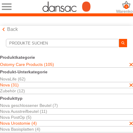
0
Warenko
Back
Suchwerkzeuge
Ihre Auswahl:
Produktkategorie
Ostomy Care Products
Ostomy Care Products (105)
Nova
Produkt-Unterkategorie
Nova Urostomie
NovaLife (62)
zweiteilig
Nova (31)
Ihre Auswahl hat
1
Ergebnisse ergeben
Zubehör (12)
Sortieren nach:
Produkttyp
Nova geschlossener Beutel (7)
Nova Ausstreifbeutel (11)
Nova PostOp (5)
Nova Urostomie (4)
Nova Basisplatten (4)