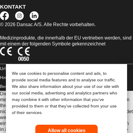
KONTAKT
© 2026 Dansac A/S. Alle Rechte vorbehalten.
Medizinprodukte, die innerhalb der EU vertrieben werden, sind
mit einem der folgenden Symbole gekennzeichnet
Urheberrechts-
We use cookies to personalise content and ads, to
Hinweis/Nutzungsbedingungen
AGB
Impressum
Datenschutz-
provide social media features and to analyse our traffic.
Bestimmungen
We also share information about your use of our site with
Umgang mit Cookies
our social media, advertising and analytics partners who
Die Informationen auf dieser Website sind nicht als
medizinische Beratung gedacht und sollen die Empfehlungen
may combine it with other information that you’ve
Ihres eigenen Arztes oder anderer medizinischer Fachkräfte
provided to them or that they’ve collected from your use
nicht ersetzen. Diese Website sollte auch nicht dazu verwendet
of their services.
werden, in einem medizinischen Notfall Hilfe zu suchen. In
einem medizinischen Notfall sollten Sie sich sofort persönlich
in ärztliche Behandlung begeben. Da sich Bestimmungen ab
Allow all cookies