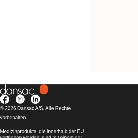
Kostenlos testen
NovaLife TRE™ 1 B
geschlossener Beut
Konvex Midi
© 2026 Dansac A/S. Alle Rechte
vorbehalten.
Medizinprodukte, die innerhalb der EU
vertrieben werden, sind mit einem der