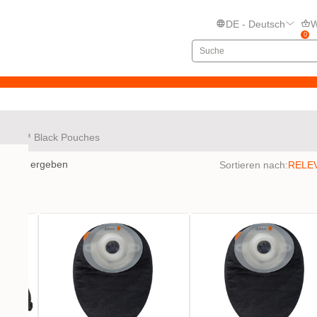
DE - Deutsch
W
0
TRE™ Black Pouches
bnisse ergeben
Sortieren nach: