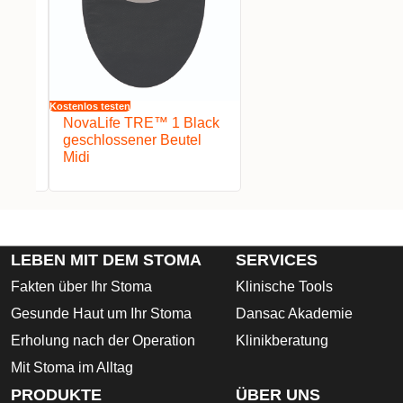
Kostenlos testen
lack
NovaLife TRE™ 1 Black
el
geschlossener Beutel
Midi
LEBEN MIT DEM STOMA
SERVICES
Fakten über Ihr Stoma
Klinische Tools
Gesunde Haut um Ihr Stoma
Dansac Akademie
Erholung nach der Operation
Klinikberatung
Mit Stoma im Alltag
PRODUKTE
ÜBER UNS