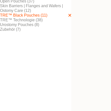
Open Pouches (37)
Skin Barriers | Flanges and Wafers |
Ostomy Care (12)
TRE™ Black Pouches (11)
TRE™ Technologie (38)
Stomagürtel schwar
Urostomy Pouches (8)
Zubehör (7)
Kostenlos testen
NovaLife TRE™ 1 B
Ausstreifbeutel Kon
Maxi