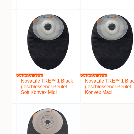
Kostenlos testen
Kostenlos testen
lack
NovaLife TRE™ 1 Black
NovaLife TRE™ 1 Bla
el
geschlossener Beutel
geschlossener Beutel
Soft Konvex Midi
Konvex Maxi