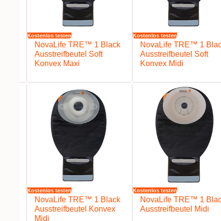
Kostenlos testen
Kostenlos testen
z
NovaLife TRE™ 1 Black
NovaLife TRE™ 1 Bla
Ausstreifbeutel Soft
Ausstreifbeutel Soft
Konvex Maxi
Konvex Midi
Kostenlos testen
Kostenlos testen
lack
NovaLife TRE™ 1 Black
NovaLife TRE™ 1 Bla
vex
Ausstreifbeutel Konvex
Ausstreifbeutel Midi
Midi