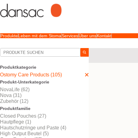
Produkte
Leben mit dem Stoma
Services
Über uns
Kontakt
Ihre Auswahl:
Ostomy Care Products
Produktkategorie
Ihre Auswahl hat
11
Erge
Ostomy Care Products (105)
Produkt-Unterkategorie
NovaLife (62)
Nova (31)
Zubehör (12)
Produktfamilie
Closed Pouches (27)
Hautpflege (1)
Hautschutzringe und Paste (4)
High Output Beutel (5)